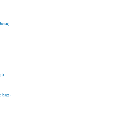
dacsa)
go)
e baix)