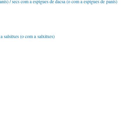
nís) / secs com a espigues de dacsa (o com a espigues de panís)
a salsitxes (o com a salxitxes)