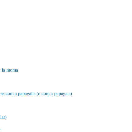
de la moma
-se com a papagalls (o com a papagais)
lar)
)