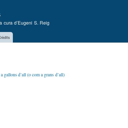
Vés
s
al
contingut
a cura d’
Eugeni S. Reig
rèdits
a gallons d’all (o com a grans d’all)