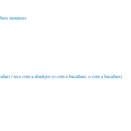
abres monteses
llar) / secs com a abadejos (o com a bacallans, o com a bacallars)