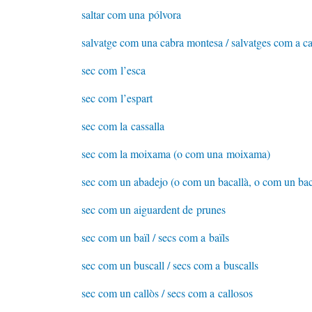
saltar com una pólvora
salvatge com una cabra montesa / salvatges com a c
sec com l’esca
sec com l’espart
sec com la cassalla
sec com la moixama (o com una moixama)
sec com un abadejo (o com un bacallà, o com un baca
sec com un aiguardent de prunes
sec com un baïl / secs com a baïls
sec com un buscall / secs com a buscalls
sec com un callòs / secs com a callosos