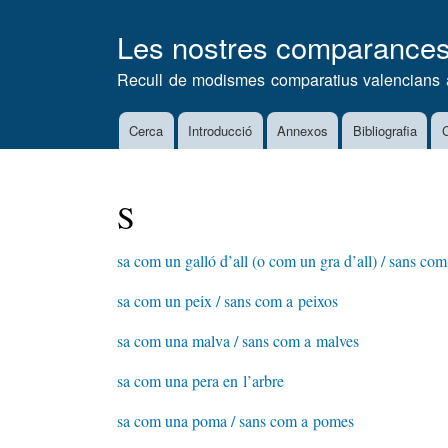
Les nostres comparance
Recull de modismes comparatius valencians 
Cerca
Introducció
Annexos
Bibliografia
C
Main
navigation
S
sa com un galló d’all (o com un gra d’all) / sans com 
sa com un peix / sans com a peixos
sa com una malva / sans com a malves
sa com una pera en l’arbre
sa com una poma / sans com a pomes