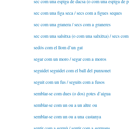
sec com una espiga de dacsa (o com una espiga de pa
sec com una figa seca / secs com a figues seques
sec com una granera / secs com a graneres
sec com una salsitxa (o com una salxitxa) / secs com 
sedós com el llom d’un gat
segar com un moro / segar com a moros
seguidet seguidet com el ball del punxonet
seguit com un fus / seguits com a fusos
semblar-se com dues (o dos) gotes d’aigua
semblar-se com un ou a un altre ou
semblar-se com un ou a una castanya
sentir com a germà / sentir com a germans