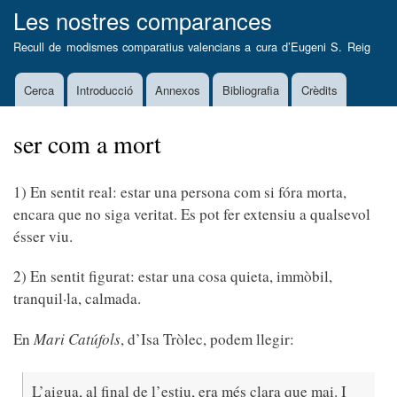
Vés
Les nostres comparances
al
Recull de modismes comparatius valencians a cura d’
Eugeni S. Reig
contingut
Cerca
Introducció
Annexos
Bibliografia
Crèdits
Main
navigation
ser com a mort
1) En sentit real: estar una persona com si fóra morta,
encara que no siga veritat. Es pot fer extensiu a qualsevol
ésser viu.
2) En sentit figurat: estar una cosa quieta, immòbil,
tranquil·la, calmada.
En
Mari Catúfols
, d’Isa Tròlec, podem llegir:
L’aigua, al final de l’estiu, era més clara que mai. I