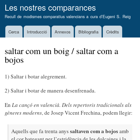
Vés
Les nostres comparances
al
Recull de modismes comparatius valencians a cura d’
Eugeni S. Reig
contingut
Cerca
Introducció
Annexos
Bibliografia
Crèdits
Main
navigation
saltar com un boig / saltar com a
bojos
1) Saltar i botar alegrement.
2) Saltar i botar de manera desenfrenada.
En
La cançó en valencià. Dels repertoris tradicionals als
gèneres moderns
, de Josep Vicent Frechina, podem llegir:
saltaven com a bojos
Aquells que fa trenta anys
amb
el cor bategant per l’estridència de les dolçaines i la