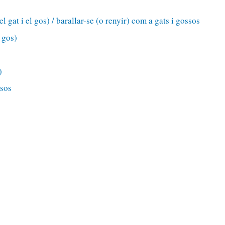
l gat i el gos) / barallar-se (o renyir) com a gats i gossos
 gos)
)
ssos