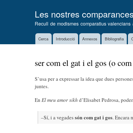
Les nostres comparance
Recull de modismes comparatius valencians 
Cerca
Introducció
Annexos
Bibliografia
C
Main
navigation
ser com el gat i el gos (o com 
S’usa per a expressar la idea que dues persones
juntes.
En
El meu amor sikh
d’Elisabet Pedrosa, podem
són com gat i gos
–Sí, i a vegades
. Encara 