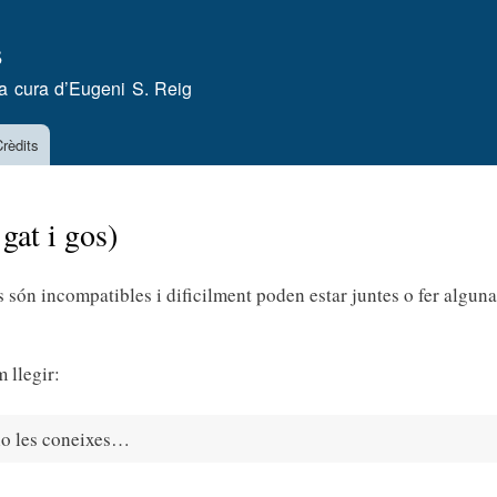
Vés
s
al
contingut
a cura d’
Eugeni S. Reig
rèdits
gat i gos)
 són incompatibles i dificilment poden estar juntes o fer algun
 llegir:
no les coneixes…