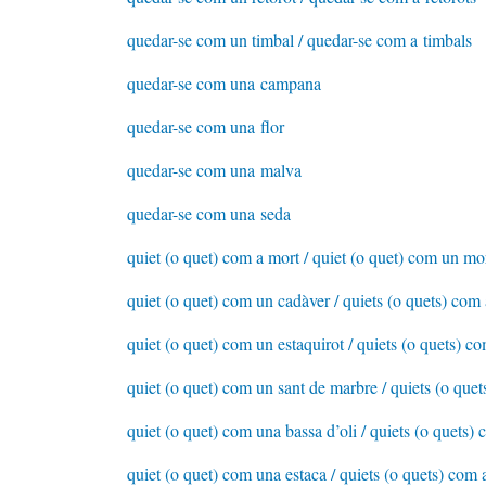
quedar-se com un timbal / quedar-se com a timbals
quedar-se com una campana
quedar-se com una flor
quedar-se com una malva
quedar-se com una seda
quiet (o quet) com a mort / quiet (o quet) com un mor
quiet (o quet) com un cadàver / quiets (o quets) com
quiet (o quet) com un estaquirot / quiets (o quets) co
quiet (o quet) com un sant de marbre / quiets (o que
quiet (o quet) com una bassa d’oli / quiets (o quets) 
quiet (o quet) com una estaca / quiets (o quets) com 