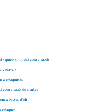
t / quiets (o quets) com a morts
 a cadàvers
m a estaquirots
ts) com a sants de marbre
com a basses d’oli
a estaques