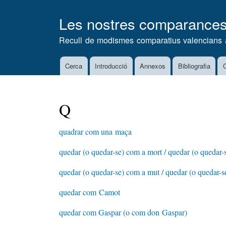
Les nostres comparance
Recull de modismes comparatius valencians 
Cerca
Introducció
Annexos
Bibliografia
C
Main
navigation
Q
quadrar com una maça
quedar (o quedar-se) com a mort / quedar (o quedar-
quedar (o quedar-se) com a mut / quedar (o quedar-
quedar com Camot
quedar com Gaspar (o com don Gaspar)