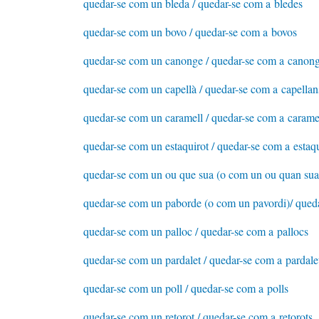
quedar-se com un bleda / quedar-se com a bledes
quedar-se com un bovo / quedar-se com a bovos
quedar-se com un canonge / quedar-se com a canon
quedar-se com un capellà / quedar-se com a capellan
quedar-se com un caramell / quedar-se com a carame
quedar-se com un estaquirot / quedar-se com a estaqu
quedar-se com un ou que sua (o com un ou quan sua
quedar-se com un paborde (o com un pavordi)/ qued
quedar-se com un palloc / quedar-se com a pallocs
quedar-se com un pardalet / quedar-se com a pardale
quedar-se com un poll / quedar-se com a polls
quedar-se com un retorot / quedar-se com a retorots