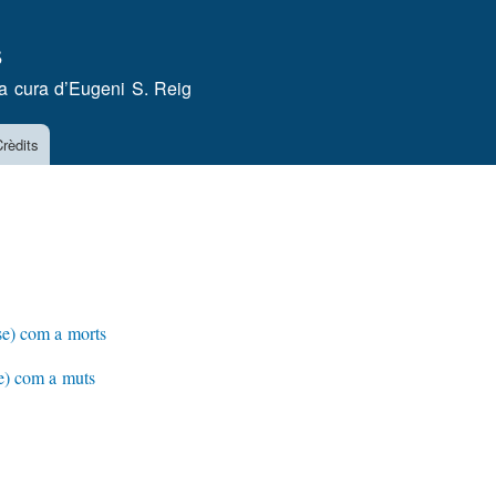
Vés
s
al
contingut
a cura d’
Eugeni S. Reig
rèdits
se) com a morts
se) com a muts