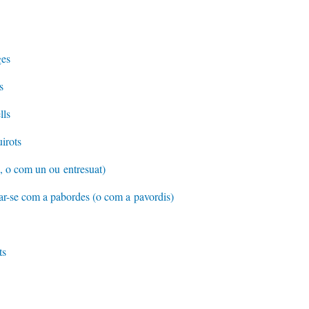
ges
s
lls
irots
, o com un ou entresuat)
ar-se com a pabordes (o com a pavordis)
ts