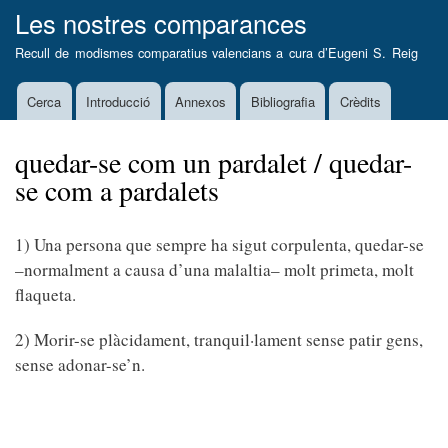
Vés
Les nostres comparances
al
Recull de modismes comparatius valencians a cura d’
Eugeni S. Reig
contingut
Cerca
Introducció
Annexos
Bibliografia
Crèdits
Main
navigation
quedar-se com un pardalet / quedar-
se com a pardalets
1) Una persona que sempre ha sigut corpulenta, quedar-se
–normalment a causa d’una malaltia– molt primeta, molt
flaqueta.
2) Morir-se plàcidament, tranquil·lament sense patir gens,
sense adonar-se’n.