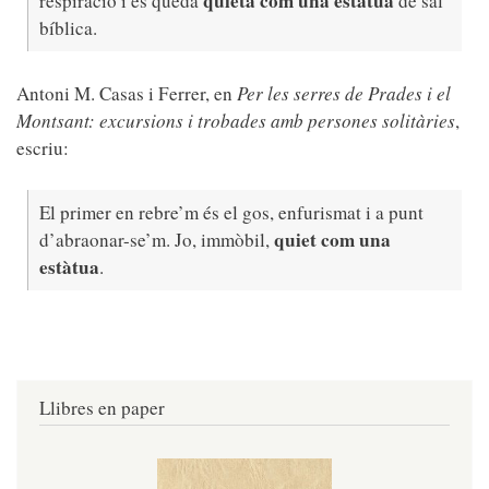
quieta com una estàtua
respiració i es quedà
de sal
bíblica.
Antoni M. Casas i Ferrer, en
Per les serres de Prades i el
Montsant: excursions i trobades amb persones solitàries
,
escriu:
El primer en rebre’m és el gos, enfurismat i a punt
quiet com una
d’abraonar-se’m. Jo, immòbil,
estàtua
.
Llibres en paper