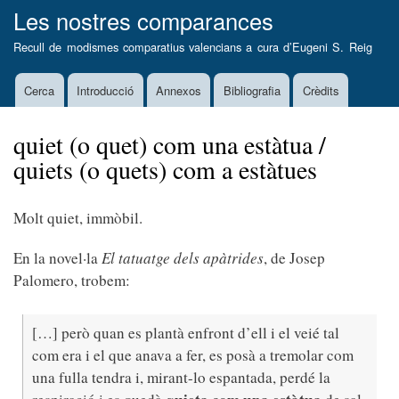
Vés
Les nostres comparances
al
Recull de modismes comparatius valencians a cura d’
Eugeni S. Reig
contingut
Cerca
Introducció
Annexos
Bibliografia
Crèdits
Main
navigation
quiet (o quet) com una estàtua /
quiets (o quets) com a estàtues
Molt quiet, immòbil.
En la novel·la
El tatuatge dels apàtrides
, de Josep
Palomero, trobem:
[…] però quan es plantà enfront d’ell i el veié tal
com era i el que anava a fer, es posà a tremolar com
una fulla tendra i, mirant-lo espantada, perdé la