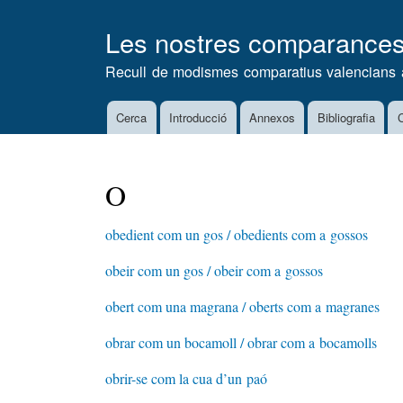
Les nostres comparance
Recull de modismes comparatius valencians 
Cerca
Introducció
Annexos
Bibliografia
C
Main
navigation
O
obedient com un gos / obedients com a gossos
obeir com un gos / obeir com a gossos
obert com una magrana / oberts com a magranes
obrar com un bocamoll / obrar com a bocamolls
obrir-se com la cua d’un paó