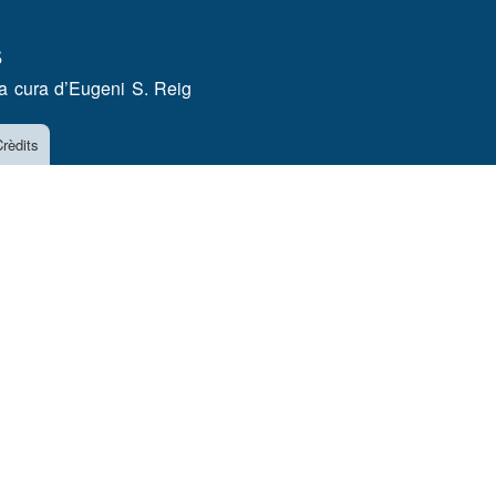
Vés
s
al
contingut
a cura d’
Eugeni S. Reig
rèdits