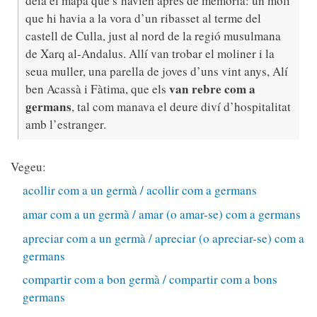
deia el mapa que s’havien après de memòria: un molí
que hi havia a la vora d’un ribasset al terme del
castell de Culla, just al nord de la regió musulmana
de Xarq al-Andalus. Allí van trobar el moliner i la
seua muller, una parella de joves d’uns vint anys, Alí
van rebre com a
ben Acassà i Fàtima, que els
germans
, tal com manava el deure diví d’hospitalitat
amb l’estranger.
Vegeu:
acollir com a un germà / acollir com a germans
amar com a un germà / amar (o amar-se) com a germans
apreciar com a un germà / apreciar (o apreciar-se) com a
germans
compartir com a bon germà / compartir com a bons
germans