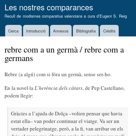
Vés
Les nostres comparances
al
Recull de modismes comparatius valencians a cura d’
Eugeni S. Reig
contingut
Cerca
Introducció
Annexos
Bibliografia
Crèdits
Main
navigation
rebre com a un germà / rebre com a
germans
Rebre (a algú) com si fóra un germà, sense ser-ho.
En la novel·la
L’herència dels càtars
, de Pep Castellano,
podem llegir:
Gràcies a l’ajuda de Dolça –volien pensar que havia
estat ella– van poder continuar el viatge. Va ser un
vertader pelegrinatge, però, a la fi, van arribar on els