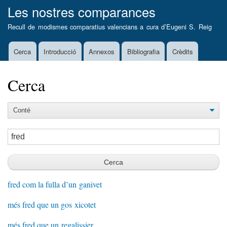
Vés
Les nostres comparances
al
Recull de modismes comparatius valencians a cura d’
Eugeni S. Reig
contingut
Cerca
Introducció
Annexos
Bibliografia
Crèdits
Main
navigation
Cerca
fred com la fulla d’un ganivet
més fred que un gos xicotet
més fred que un regalissier