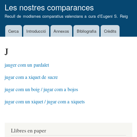
Vés
Les nostres comparances
al
Recull de modismes comparatius valencians a cura d’
Eugeni S. Reig
contingut
Cerca
Introducció
Annexos
Bibliografia
Crèdits
Main
navigation
J
jauger com un pardalet
jugar com a xiquet de sucre
jugar com un boig / jugar com a bojos
jugar com un xiquet / jugar com a xiquets
Llibres en paper