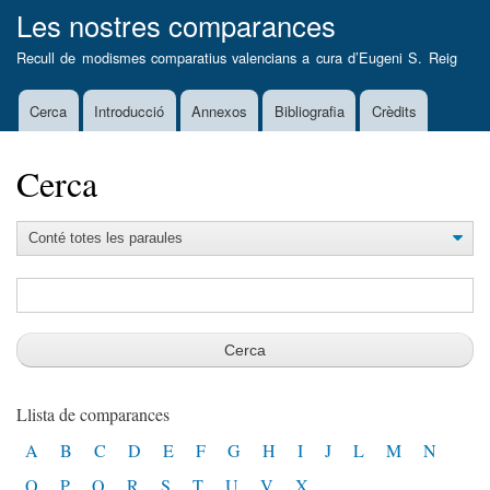
Vés
Les nostres comparances
al
Recull de modismes comparatius valencians a cura d’
Eugeni S. Reig
contingut
Cerca
Introducció
Annexos
Bibliografia
Crèdits
Main
navigation
Cerca
Llista de comparances
A
B
C
D
E
F
G
H
I
J
L
M
N
O
P
Q
R
S
T
U
V
X