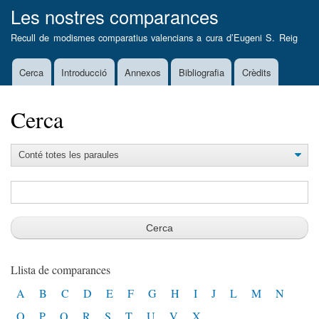
Vés
Les nostres comparances
al
Recull de modismes comparatius valencians a cura d’
Eugeni S. Reig
contingut
Cerca
Introducció
Annexos
Bibliografia
Crèdits
Main
navigation
Cerca
Llista de comparances
A
B
C
D
E
F
G
H
I
J
L
M
N
O
P
Q
R
S
T
U
V
X