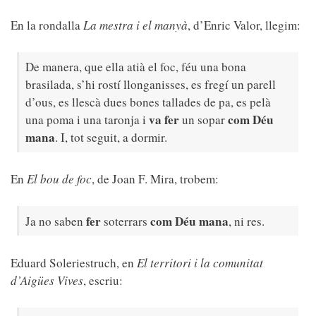
En la rondalla
La mestra i el manyà
, d’Enric Valor, llegim:
De manera, que ella atià el foc, féu una bona
brasilada, s’hi rostí llonganisses, es fregí un parell
d’ous, es llescà dues bones tallades de pa, es pelà
va fer
com Déu
una poma i una taronja i
un sopar
mana
. I, tot seguit, a dormir.
En
El bou de foc
, de Joan F. Mira, trobem:
fer
com Déu mana
Ja no saben
soterrars
, ni res.
Eduard Soleriestruch, en
El territori i la comunitat
d’Aigües Vives
, escriu: