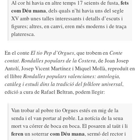
fets
Al cor hi havia en altre temps 17 seients de fusta,
com Déu mana
, dels quals n’hi havia uns del segle
XV amb unes talles interessants i detalls d’escuts i
figures; altres, en canvi, eren més moderns i de traça
plateresca.
En el conte
El tio Pep d’Orgues
, que trobem en
Conte
contat. Rondalles populars de la Costera
, de Joan Josep
Antolí, Josep Vicent Martínez i Miquel Mollà, reproduït en
el llibre
Rondalles populars valencianes: antologia,
catàleg i estudi dins la tradició del folklore universal
,
edició a cura de Rafael Beltran, podem llegir:
Van trobar al pobre tio Orgues estés en mig de la
senda i el van portar al poble. La notícia de la seua
mort va córrer de boca en boca. El posaren al taüt i li
feren
com Déu mana
un soterrar
, sermó del rector i