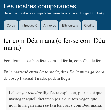
Vés
Les nostres comparances
al
Recull de modismes comparatius valencians a cura d’
Eugeni S. Reig
contingut
Cerca
Introducció
Annexos
Bibliografia
Crèdits
Main
navigation
fer com Déu mana (o fer-se com Déu
mana)
Fer alguna cosa ben feta, com cal fer-la, com s’ha de fer.
En la narració curta
La tornada
, dins
De la meua garbera
,
de Josep Pascual Tirado, podem llegir:
I el senyor
tenedor
llig l’acta esplaetet, puix se té que
mastegar aquell dictamen per a que tots vegen que
se fan
com Déu mana
no n’hi ha garrama i
les coses
.