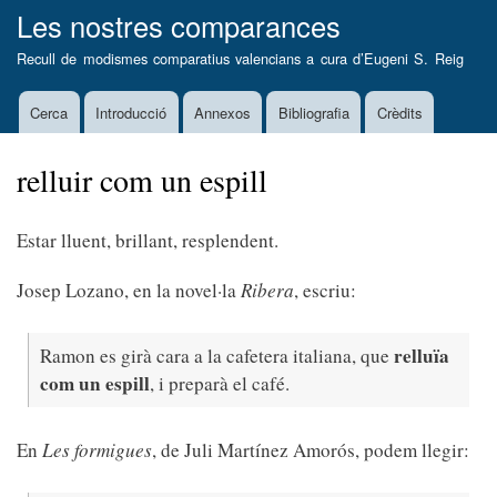
Vés
Les nostres comparances
al
Recull de modismes comparatius valencians a cura d’
Eugeni S. Reig
contingut
Cerca
Introducció
Annexos
Bibliografia
Crèdits
Main
navigation
relluir com un espill
Estar lluent, brillant, resplendent.
Josep Lozano, en la novel·la
Ribera
, escriu:
relluïa
Ramon es girà cara a la cafetera italiana, que
com un espill
, i preparà el café.
En
Les formigues
, de Juli Martínez Amorós, podem llegir: