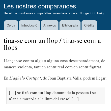
Vés
Les nostres comparances
al
Recull de modismes comparatius valencians a cura d’
Eugeni S. Reig
contingut
Cerca
Introducció
Annexos
Bibliografia
Crèdits
Main
navigation
tirar-se com un llop / tirar-se com a
llops
Llançar-se contra algú o alguna cosa desesperadament, de
manera violenta, tant en sentit real com en sentit figurat.
En
L’agüelo Costipat
, de Joan Baptista Valls, podem llegir:
se
tirà com un llop
[…]
damunt de la pesseta i se
n’anà a mirar-la a la llum del cresol […]