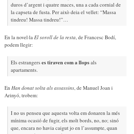
duros d’argent i quatre maces, una a cada cornial de
la capseta de fusta. Per això deia el vellet: “Massa
tindreu! Massa tindreu!”…
En la novel·la
El soroll de la resta
, de Francesc Bodí,
podem llegir:
es tiraven com a llops
Els estrangers
als
apartaments.
En
Han donat solta als assassins
, de Manuel Joan i
Arinyó, trobem:
I no us penseu que aquesta volta em donaren la més
mínima ocasió de fugir, els molt bords, no, no; sinó
que, encara no havia caigut jo en l’assumpte, quan