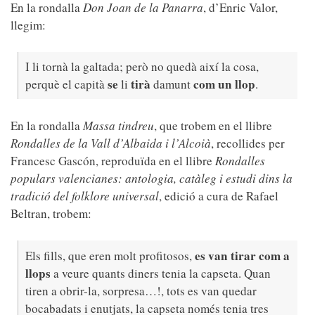
En la rondalla
Don Joan de la Panarra
, d’Enric Valor,
llegim:
I li tornà la galtada; però no quedà així la cosa,
se
tirà
com un llop
perquè el capità
li
damunt
.
En la rondalla
Massa tindreu
, que trobem en el llibre
Rondalles de la Vall d’Albaida i l’Alcoià
, recollides per
Francesc Gascón, reproduïda en el llibre
Rondalles
populars valencianes: antologia, catàleg i estudi dins la
tradició del folklore universal
, edició a cura de Rafael
Beltran, trobem:
es van tirar com a
Els fills, que eren molt profitosos,
llops
a veure quants diners tenia la capseta. Quan
tiren a obrir-la, sorpresa…!, tots es van quedar
bocabadats i enutjats, la capseta només tenia tres