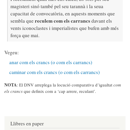
magisteri sinó també pel seu tarannà i la seua
capacitat de convocatòria, en aquests moments que
reculem com els carrancs
sembla que
davant els
vents iconoclastes i imperialistes que bufen amb més
força que mai.
Vegeu:
anar com els crancs (o com els carrancs)
caminar com els crancs (o com els carrancs)
NOTA
: El DNV arreplega la locució comparativa d’igualtat
com
els crancs
que definix com a ‘cap arrere, reculant’.
Llibres en paper