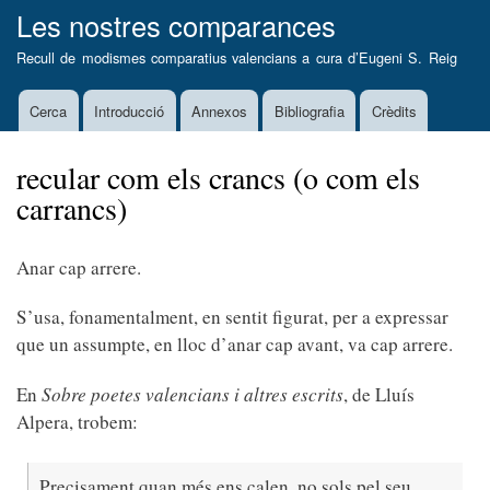
Vés
Les nostres comparances
al
Recull de modismes comparatius valencians a cura d’
Eugeni S. Reig
contingut
Cerca
Introducció
Annexos
Bibliografia
Crèdits
Main
navigation
recular com els crancs (o com els
carrancs)
Anar cap arrere.
S’usa, fonamentalment, en sentit figurat, per a expressar
que un assumpte, en lloc d’anar cap avant, va cap arrere.
En
Sobre poetes valencians i altres escrits
,
de Lluís
Alpera, trobem:
Precisament quan més ens calen, no sols pel seu