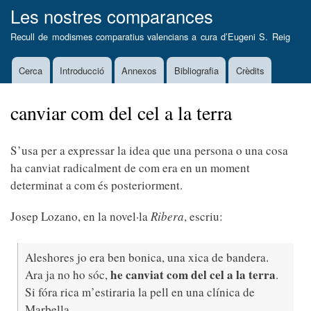
Vés
Les nostres comparances
al
Recull de modismes comparatius valencians a cura d’
Eugeni S. Reig
contingut
Cerca
Introducció
Annexos
Bibliografia
Crèdits
Main
navigation
canviar com del cel a la terra
S’usa per a expressar la idea que una persona o una cosa
ha canviat radicalment de com era en un moment
determinat a com és posteriorment.
Josep Lozano, en la novel·la
Ribera
, escriu:
Aleshores jo era ben bonica, una xica de bandera.
he canviat com del cel a la terra
Ara ja no ho sóc,
.
Si fóra rica m’estiraria la pell en una clínica de
Marbella.