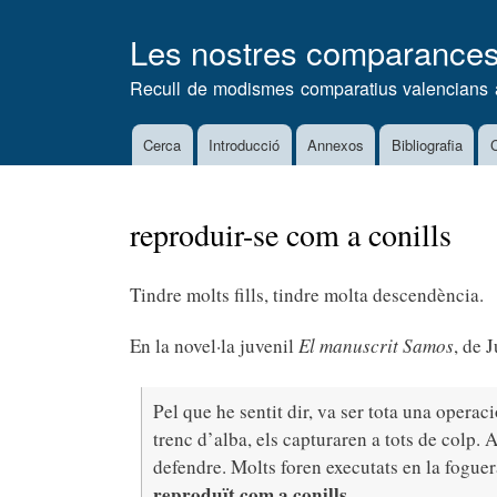
Les nostres comparance
Recull de modismes comparatius valencians 
Cerca
Introducció
Annexos
Bibliografia
C
Main
navigation
reproduir-se com a conills
Tindre molts fills, tindre molta descendència.
En la novel·la juvenil
El manuscrit Samos
, de 
Pel que he sentit dir, va ser tota una operac
trenc d’alba, els capturaren a tots de colp. 
defendre. Molts foren executats en la foguer
reproduït com a conills
.