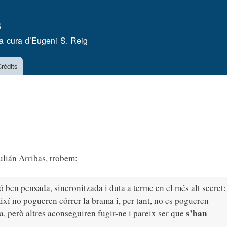
Vés
s
al
contingut
a cura d’
Eugeni S. Reig
rèdits
Julián Arribas, trobem:
ió ben pensada, sincronitzada i duta a terme en el més alt secret:
Així no pogueren córrer la brama i, per tant, no es pogueren
s’han
a, però altres aconseguiren fugir-ne i pareix ser que