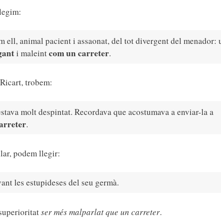
llegim:
m ell, animal pacient i assaonat, del tot divergent del menador: 
gant
com un carreter
i maleint
.
 Ricart, trobem:
estava molt despintat. Recordava que acostumava a enviar-la a
arreter
.
ilar, podem llegir:
ant les estupideses del seu germà.
superioritat
ser més malparlat que un carreter
.