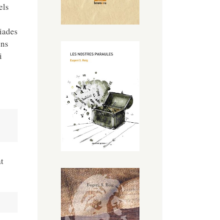
els
iades
ons
i
t