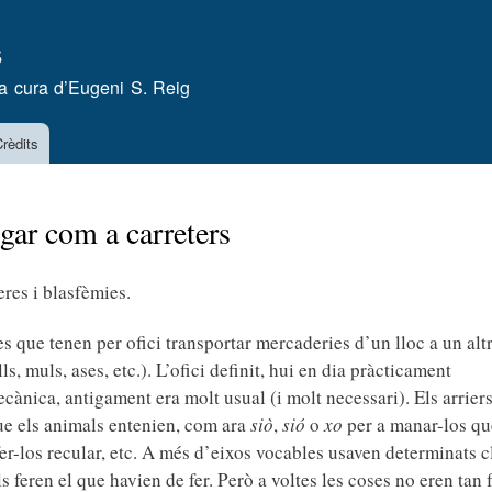
Vés
s
al
contingut
a cura d’
Eugeni S. Reig
rèdits
egar com a carreters
eres i blasfèmies.
nes que tenen per ofici transportar mercaderies d’un lloc a un al
ls, muls, ases, etc.). L’ofici definit, hui en dia pràcticament
cànica, antigament era molt usual (i molt necessari). Els arrier
que els animals entenien, com ara
siò
,
sió
o
xo
per a manar-los qu
er-los recular, etc. A més d’eixos vocables usaven determinats cl
ls feren el que havien de fer. Però a voltes les coses no eren tan f