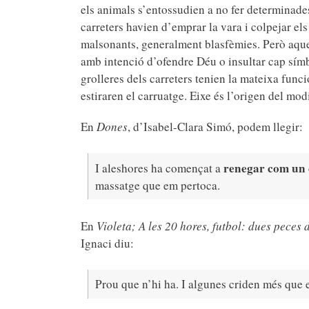
els animals s’entossudien a no fer determinades
carreters havien d’emprar la vara i colpejar el
malsonants, generalment blasfèmies. Però aqu
amb intenció d’ofendre Déu o insultar cap símb
grolleres dels carreters tenien la mateixa funci
estiraren el carruatge. Eixe és l’origen del m
En
Dones
, d’Isabel-Clara Simó, podem llegir:
renegar com un 
I aleshores ha començat a
massatge que em pertoca.
En
Violeta; A les 20 hores, futbol: dues peces 
Ignaci diu:
Prou que n’hi ha. I algunes criden més que 