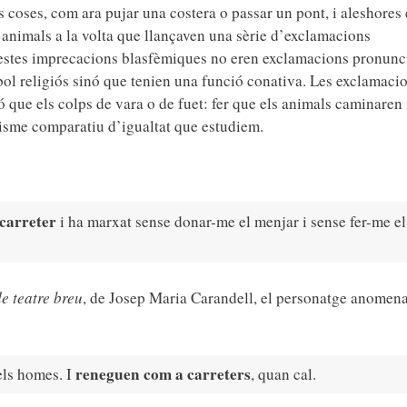
 coses, com ara pujar una costera o passar un pont, i aleshores 
s animals a la volta que llançaven una sèrie d’exclamacions
estes imprecacions blasfèmiques no eren exclamacions pronunc
ol religiós sinó que tenien una funció conativa. Les exclamaci
ó que els colps de vara o de fuet: fer que els animals caminaren 
odisme comparatiu d’igualtat que estudiem.
carreter
i ha marxat sense donar-me el menjar i sense fer-me el
de teatre breu
,
de
Josep Maria Carandell, el personatge anomena
reneguen com a carreters
els homes. I
, quan cal.