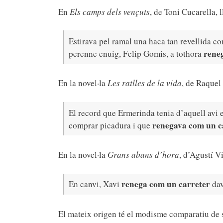
En
Els camps dels vençuts
, de Toni Cucarella, 
Estirava pel ramal una haca tan revellida co
rene
perenne enuig, Felip Gomis, a tothora
En la novel·la
Les ratlles de la vida
, de Raquel
El record que Ermerinda tenia d’aquell avi 
renegava com un c
comprar picadura i que
En la novel·la
Grans abans d’hora
, d’Agustí V
renega com un carreter
En canvi, Xavi
dav
El mateix origen té el modisme comparatiu de 