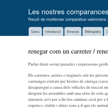
Les nostres comparance
Recull de modismes comparatius valencians 
Cerca
Introducció
Annexos
Bibliografia
C
Main
navigation
renegar com un carreter / ren
Parlar dient sovint paraules i expressions groll
Els carreters, arriers o traginers són les perso
carruatges estirats per bèsties de càrrega (caval
desaparegut a causa dels vehicles de tracció me
dirigien les atzembles amb una sèrie de crits 
aturaren,
arri
per a fer-los caminar,
aixà
per a f
espetecs, xiulits i altres sons a fi que els anima