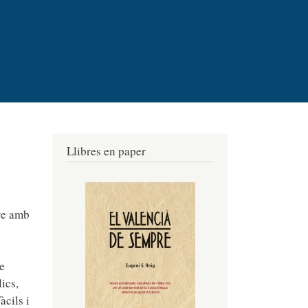
Llibres en paper
tre amb
s
e
ics,
àcils i