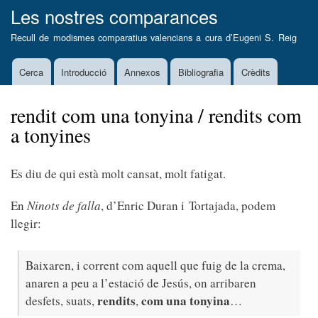
Vés
Les nostres comparances
al
Recull de modismes comparatius valencians a cura d’
Eugeni S. Reig
contingut
Cerca
Introducció
Annexos
Bibliografia
Crèdits
Main
navigation
rendit com una tonyina / rendits com
a tonyines
Es diu de qui està molt cansat, molt fatigat.
En
Ninots de falla
,
d’Enric Duran i Tortajada, podem
llegir:
Baixaren, i corrent com aquell que fuig de la crema,
anaren a peu a l’estació de Jesús, on arribaren
rendits
com una tonyina
desfets, suats,
,
…