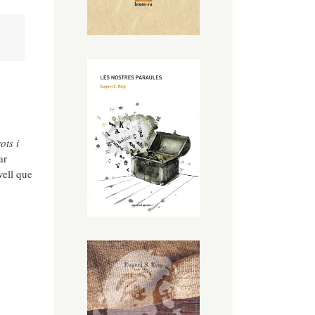
ots i
ar
vell que