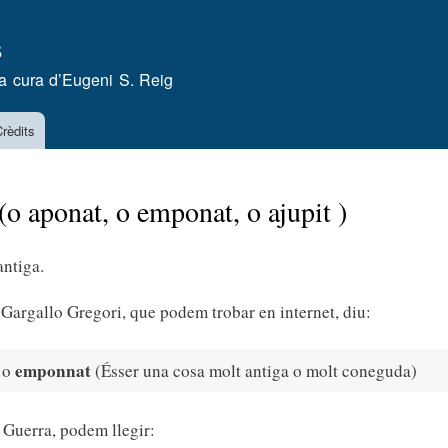
Vés
s
al
contingut
a cura d’
Eugeni S. Reig
rèdits
o aponat, o emponat, o ajupit )
antiga.
Gargallo Gregori, que podem trobar en internet, diu:
emponnat
t o
(Ésser una cosa molt antiga o molt coneguda)
 Guerra, podem llegir: