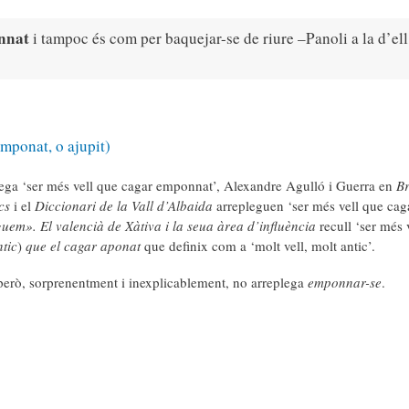
nnat
i tampoc és com per baquejar-se de riure –Panoli a la d’ell
mponat, o ajupit)
ega ‘ser més vell que cagar emponnat’, Alexandre Agulló i Guerra en
Br
cs
i el
Diccionari de la Vall d’Albaida
arrepleguen ‘ser més vell que cag
guem». El valencià de Xàtiva i la seua àrea d’influència
recull ‘ser més 
tic
)
que el cagar aponat
que definix com a ‘molt vell, molt antic’.
però, sorprenentment i inexplicablement, no arreplega
emponnar-se
.