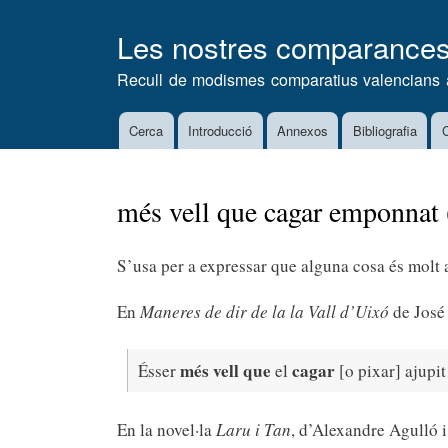
Les nostres comparance
Recull de modismes comparatius valencians 
Cerca
Introducció
Annexos
Bibliografia
C
Main
navigation
més vell que cagar emponnat (
S’usa per a expressar que alguna cosa és molt 
En
Maneres de dir de la la Vall d’Uixó
de José 
més vell
que
cagar
Ésser
el
[o pixar] ajupi
En la novel·la
Laru i Tan
, d’Alexandre Agulló i