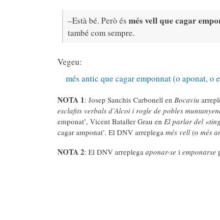
més vell que cagar empo
–Està bé. Però és
també com sempre.
Vegeu:
més antic que cagar emponnat (o aponat, o e
NOTA 1
: Josep Sanchis Carbonell en
Bocaviu
arrepl
esclafits verbals d’Alcoi i rogle de pobles muntanyen
emponat’, Vicent Bataller Grau en
El parlar del «tin
cagar amponat’. El DNV arreplega
més vell
(o
més an
NOTA 2
: El DNV arreplega
aponar-se
i
emponarse