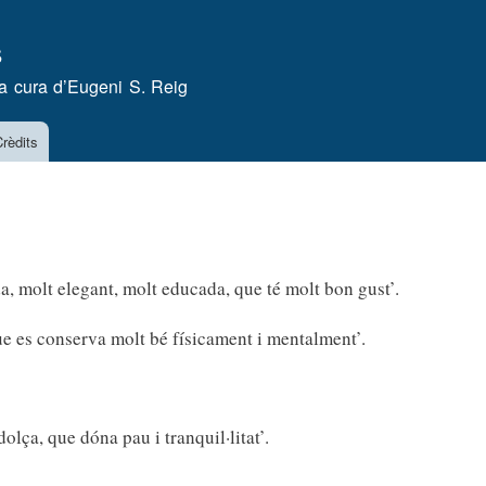
Vés
s
al
contingut
a cura d’
Eugeni S. Reig
rèdits
da, molt elegant, molt educada, que té molt bon gust’.
ue es conserva molt bé físicament i mentalment’.
olça, que dóna pau i tranquil·litat’.