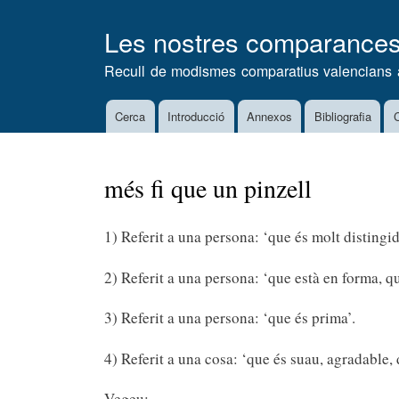
Les nostres comparance
Recull de modismes comparatius valencians 
Cerca
Introducció
Annexos
Bibliografia
C
Main
navigation
més fi que un pinzell
1) Referit a una persona: ‘que és molt distingi
2) Referit a una persona: ‘que està en forma, q
3) Referit a una persona: ‘que és prima’.
4) Referit a una cosa: ‘que és suau, agradable, d
Vegeu: