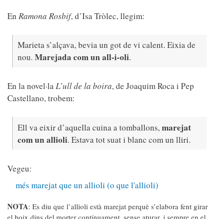
En
Ramona Rosbif
, d’Isa Tròlec, llegim:
Marieta s’alçava, bevia un got de vi calent. Eixia de
Marejada com un all-i-oli
nou.
.
En la novel·la
L’ull de la boira
,
de Joaquim Roca i Pep
Castellano, trobem:
marejat
Ell va eixir d’aquella cuina a tomballons,
com un allioli
. Estava tot suat i blanc com un lliri.
Vegeu:
més marejat que un allioli (o que l'allioli)
NOTA
: Es diu que l’allioli està marejat perquè s’elabora fent girar
el boix dins del morter contínuament, sense aturar, i sempre en el