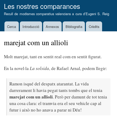
Vés
Les nostres comparances
al
Recull de modismes comparatius valencians a cura d’
Eugeni S. Reig
contingut
Cerca
Introducció
Annexos
Bibliografia
Crèdits
Main
navigation
marejat com un allioli
Molt marejat, tant en sentit real com en sentit figurat.
En la novel·la
La solsida
, de Rafael Arnal, podem llegir:
Ramon isqué del despatx atarantat. La vida
darrerament li havia pegat tants tombs que el tenia
marejat com un allioli
. Però per damunt de tot tenia
una cosa clara: el tramvia era el seu vehicle cap al
futur i això no ho anava a parar ni Déu!