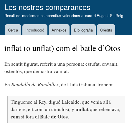
Vés
Les nostres comparances
al
Recull de modismes comparatius valencians a cura d’
Eugeni S. Reig
contingut
Cerca
Introducció
Annexos
Bibliografia
Crèdits
Main
navigation
inflat (o unflat) com el batle d’Otos
En sentit figurat, referit a una persona: estufat, envanit,
ostentós, que demostra vanitat.
En
Rondalla de Rondalles
, de Lluís Galiana, trobem:
Tinguense al Rey, digué Lalcalde, que venia allá
unflat
darrere, ert com un ciniclosi, y
que rebentava,
com
el Bale de Otos
si fora
.