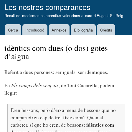
Vés
Les nostres comparances
al
Recull de modismes comparatius valencians a cura d’
Eugeni S. Reig
contingut
Cerca
Introducció
Annexos
Bibliografia
Crèdits
Main
navigation
idèntics com dues (o dos) gotes
d’aigua
Referit a dues persones: ser iguals, ser idèntiques.
En
Els camps dels vençuts
, de Toni Cucarella, podem
llegir:
Eren bessons, però d’eixa mena de bessons que no
comparteixen cap de tret físic comú. Quan al
idèntics com
caràcter, sí que ho eren, de bessons: