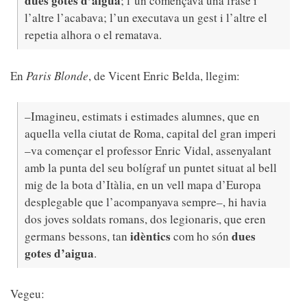
dues gotes d’aigua
; l’un començava una frase i
l’altre l’acabava; l’un executava un gest i l’altre el
repetia alhora o el rematava.
En
Paris Blonde
, de Vicent Enric Belda, llegim:
–Imagineu, estimats i estimades alumnes, que en
aquella vella ciutat de Roma, capital del gran imperi
–va començar el professor Enric Vidal, assenyalant
amb la punta del seu bolígraf un puntet situat al bell
mig de la bota d’Itàlia, en un vell mapa d’Europa
desplegable que l’acompanyava sempre–, hi havia
dos joves soldats romans, dos legionaris, que eren
idèntics
dues
germans bessons, tan
com ho són
gotes
d’aigua
.
Vegeu: