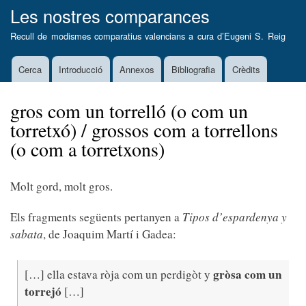
Vés
Les nostres comparances
al
Recull de modismes comparatius valencians a cura d’
Eugeni S. Reig
contingut
Cerca
Introducció
Annexos
Bibliografia
Crèdits
Main
navigation
gros com un torrelló (o com un
torretxó) / grossos com a torrellons
(o com a torretxons)
Molt gord, molt gros.
Els fragments següents pertanyen a
Tipos d’espardenya y
sabata
, de Joaquim Martí i Gadea:
gròsa com un
[…] ella estava ròja com un perdigòt y
torrejó
[…]