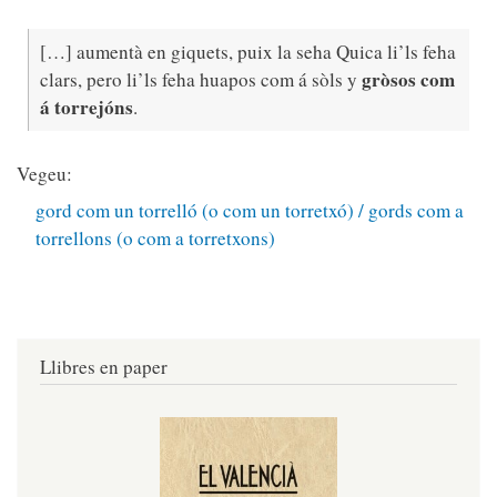
[…] aumentà en giquets, puix la seha Quica li’ls feha
gròsos com
clars, pero li’ls feha huapos com á sòls y
á torrejóns
.
Vegeu:
gord com un torrelló (o com un torretxó) / gords com a
torrellons (o com a torretxons)
Llibres en paper