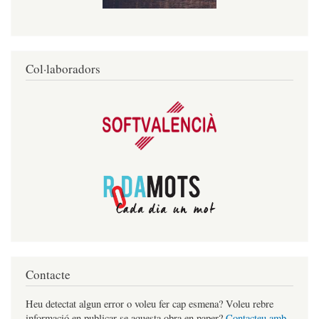
Col·laboradors
Contacte
Heu detectat algun error o voleu fer cap esmena? Voleu rebre
informació en publicar-se aquesta obra en paper?
Contacteu amb