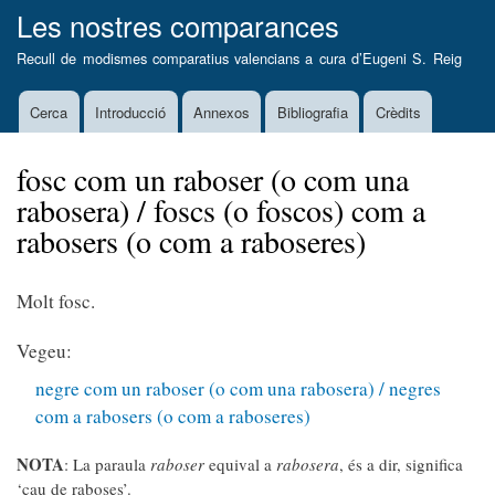
Vés
Les nostres comparances
al
Recull de modismes comparatius valencians a cura d’
Eugeni S. Reig
contingut
Cerca
Introducció
Annexos
Bibliografia
Crèdits
Main
navigation
fosc com un raboser (o com una
rabosera) / foscs (o foscos) com a
rabosers (o com a raboseres)
Molt fosc.
Vegeu:
negre com un raboser (o com una rabosera) / negres
com a rabosers (o com a raboseres)
NOTA
: La paraula
raboser
equival a
rabosera
, és a dir, significa
‘cau de raboses’.