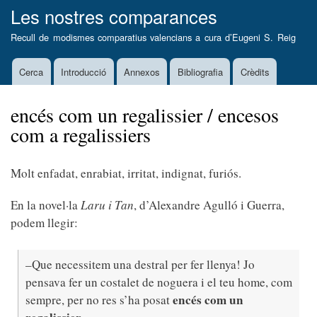
Vés
Les nostres comparances
al
Recull de modismes comparatius valencians a cura d’
Eugeni S. Reig
contingut
Cerca
Introducció
Annexos
Bibliografia
Crèdits
Main
navigation
encés com un regalissier / encesos
com a regalissiers
Molt enfadat, enrabiat, irritat, indignat, furiós.
En la novel·la
Laru i Tan
, d’Alexandre Agulló i Guerra,
podem llegir:
–Que necessitem una destral per fer llenya! Jo
pensava fer un costalet de noguera i el teu home, com
encés com un
sempre, per no res s’ha posat