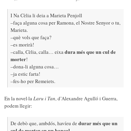
I Na Cèlia li deia a Marieta Penjoll
–faça alguna cosa per Ramona, el Nostre Senyor o tu,
Marieta.
–què vols que faça?
–es morirà!
dura més que un cul de
–calla, Cèlia, calla… eixa
morter
!
–dona-li alguna cosa…
–ja estic farta!
–fes-ho per Remeiets.
En la novel·la
Laru i Tan
, d’Alexandre Agulló i Guerra,
podem llegir:
durar més que un
De debò que, ambdós, havíeu de
cul de morter en un bancal
.