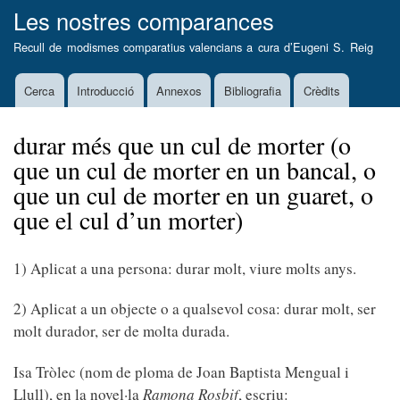
Vés
Les nostres comparances
al
Recull de modismes comparatius valencians a cura d’
Eugeni S. Reig
contingut
Cerca
Introducció
Annexos
Bibliografia
Crèdits
Main
navigation
durar més que un cul de morter (o
que un cul de morter en un bancal, o
que un cul de morter en un guaret, o
que el cul d’un morter)
1) Aplicat a una persona: durar molt, viure molts anys.
2) Aplicat a un objecte o a qualsevol cosa: durar molt, ser
molt durador, ser de molta durada.
Isa Tròlec (nom de ploma de Joan Baptista Mengual i
Llull), en la novel·la
Ramona Rosbif
, escriu: