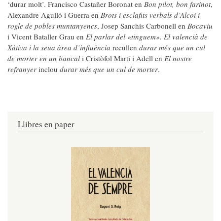
‘durar molt’. Francisco Castañer Boronat en
Bon pilot, bon farinot
,
Alexandre Agulló i Guerra en
Brots i esclafits verbals d’Alcoi
i
rogle de pobles muntanyencs
, Josep Sanchis Carbonell en
Bocaviu
i Vicent Bataller Grau en
El parlar del «tinguem». El valencià de
Xàtiva i la seua àrea d’influència
recullen
durar més que un cul
de morter en un bancal
i Cristòfol Martí i Adell en
El nostre
refranyer
inclou
durar més que un cul de morter
.
Llibres en paper