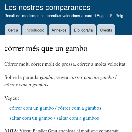
Vés
Les nostres comparances
al
Recull de modismes comparatius valencians a cura d’
Eugeni S. Reig
contingut
Cerca
Introducció
Annexos
Bibliografia
Crèdits
Main
navigation
córrer més que un gambo
Córrer molt, córrer molt de pressa, córrer a molta velocitat.
Sobre la paraula
gambo
, vegeu
córrer com un gambo
/
córrer com a gambos
.
Vegeu:
córrer com un gambo / córrer com a gambos
saltar com un gambo / saltar com a gambos
NOTA
: Vicent Bataller Grau arreplega el modisme comparatiu