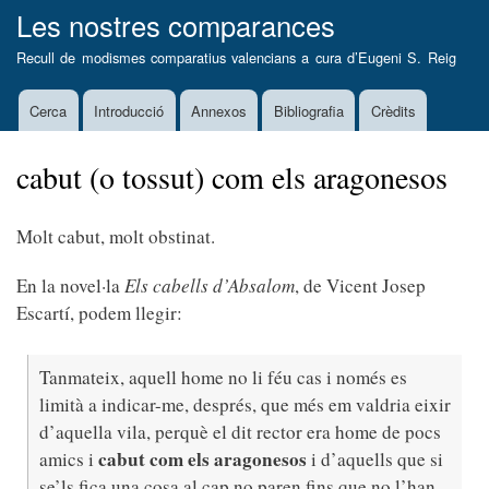
Vés
Les nostres comparances
al
Recull de modismes comparatius valencians a cura d’
Eugeni S. Reig
contingut
Cerca
Introducció
Annexos
Bibliografia
Crèdits
Main
navigation
cabut (o tossut) com els aragonesos
Molt cabut, molt obstinat.
En la novel·la
Els cabells d’Absalom
, de Vicent Josep
Escartí, podem llegir:
Tanmateix, aquell home no li féu cas i només es
limità a indicar-me, després, que més em valdria eixir
d’aquella vila, perquè el dit rector era home de pocs
cabut com els aragonesos
amics i
i d’aquells que si
se’ls fica una cosa al cap no paren fins que no l’han