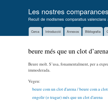
Les nostres comparance
Recull de modismes comparatius valencians 
Cerca
Introducció
Annexos
Bibliografia
C
Main
navigation
beure més que un clot d’aren
Beure molt. S’usa, fonamentalment, per a expr
immoderada.
Vegeu:
beure com un clot d'arena / beure com a clot
engolir (o tragar) més que un clot d'arena