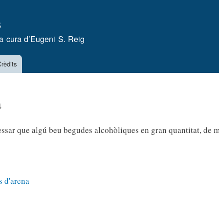
Vés
s
al
contingut
a cura d’
Eugeni S. Reig
rèdits
a
essar que algú beu begudes alcohòliques en gran quantitat, de 
s d'arena