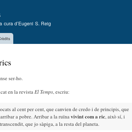
Vés
s
al
contingut
a cura d’
Eugeni S. Reig
rèdits
rics
ense ser-ho.
icat en la revista
El Temps
, escriu:
vocats al cent per cent, que canvien de credo i de principis, que
vivint com a ric
ó arribar a pobre. Arribar a la ruïna
, això sí, i
ranscendit, que jo sàpiga, a la resta del planeta.