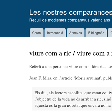
Les nostres comparance
Recull de modismes comparatius valencians 
Cerca
Introducció
Annexos
Bibliografia
C
Main
navigation
viure com a ric / viure com a 
Referit a una persona: viure com si fóra rica, s
Joan F. Mira, en l’article ‘Morir arruïnat’, publ
Els diu, als lectors escollits, que estan equi
l’objectiu de la vida no és arribar a ric, sin
aquesta és la gran novetat que encara no ha t