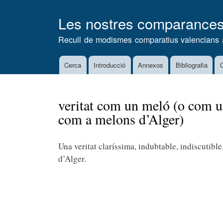
Les nostres comparance
Recull de modismes comparatius valencians 
Cerca
Introducció
Annexos
Bibliografia
C
Main
navigation
veritat com un meló (o com u
com a melons d’Alger)
Una veritat claríssima, indubtable, indiscutib
d’Alger.