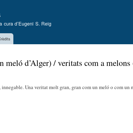
Vés
s
al
contingut
a cura d’
Eugeni S. Reig
rèdits
n meló d’Alger) / veritats com a melons 
le, innegable. Una veritat molt gran, gran com un meló o com un 