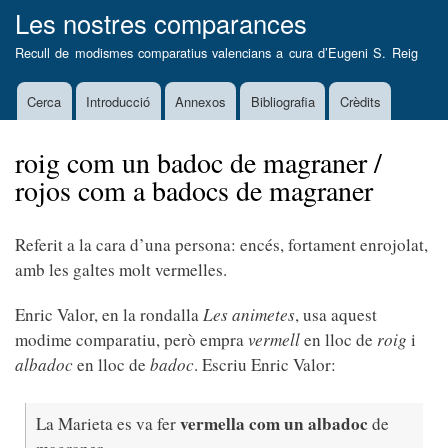
Vés
Les nostres comparances
al
Recull de modismes comparatius valencians a cura d’
Eugeni S. Reig
contingut
Cerca
Introducció
Annexos
Bibliografia
Crèdits
Main
navigation
roig com un badoc de magraner /
rojos com a badocs de magraner
Referit a la cara d’una persona: encés, fortament enrojolat,
amb les galtes molt vermelles.
Enric Valor, en la rondalla
Les animetes
, usa aquest
modime comparatiu, però empra
vermell
en lloc de
roig
i
albadoc
en lloc de
badoc
. Escriu Enric Valor:
vermella com un albadoc
La Marieta es va fer
de