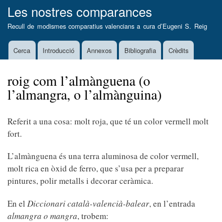
Vés
Les nostres comparances
al
Recull de modismes comparatius valencians a cura d’
Eugeni S. Reig
contingut
Cerca
Introducció
Annexos
Bibliografia
Crèdits
Main
navigation
roig com l’almànguena (o
l’almangra, o l’almànguina)
Referit a una cosa: molt roja, que té un color vermell molt
fort.
L’almànguena és una terra aluminosa de color vermell,
molt rica en òxid de ferro, que s’usa per a preparar
pintures, polir metalls i decorar ceràmica.
En el
Diccionari català-valencià-balear
, en l’entrada
almangra o mangra
, trobem: