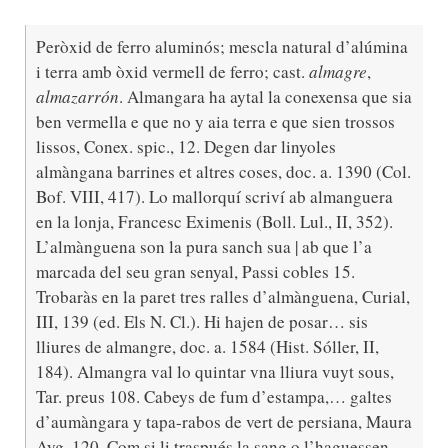
Peròxid de ferro aluminós; mescla natural d’alúmina
i terra amb òxid vermell de ferro; cast.
almagre
,
almazarrón
. Almangara ha aytal la conexensa que sia
ben vermella e que no y aia terra e que sien trossos
lissos, Conex. spic., 12. Degen dar linyoles
almàngana barrines et altres coses, doc. a. 1390 (Col.
Bof. VIII, 417). Lo mallorquí scriví ab almanguera
en la lonja, Francesc Eximenis (Boll. Lul., II, 352).
L’almànguena son la pura sanch sua | ab que l’a
marcada del seu gran senyal, Passi cobles 15.
Trobaràs en la paret tres ralles d’almànguena, Curial,
III, 139 (ed. Els N. Cl.). Hi hajen de posar… sis
lliures de almangre, doc. a. 1584 (Hist. Sóller, II,
184). Almangra val lo quintar vna lliura vuyt sous,
Tar. preus 108. Cabeys de fum d’estampa,… galtes
d’aumàngara y tapa-rabos de vert de persiana, Maura
Ayg. 120. Com si li traspués la sang o l’haguessen