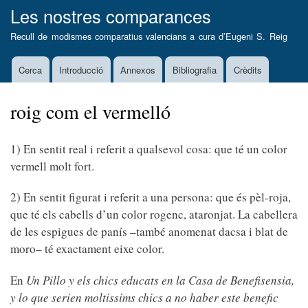
Vés
Les nostres comparances
al
Recull de modismes comparatius valencians a cura d’
Eugeni S. Reig
contingut
Cerca
Introducció
Annexos
Bibliografia
Crèdits
Main
navigation
roig com el vermelló
1) En sentit real i referit a qualsevol cosa: que té un color
vermell molt fort.
2) En sentit figurat i referit a una persona: que és pèl-roja,
que té els cabells d’un color rogenc, ataronjat. La cabellera
de les espigues de panís –també anomenat dacsa i blat de
moro– té exactament eixe color.
En
Un Pillo y els chics educats en la Casa de Benefisensia,
y lo que serien moltissims chics a no haber este benefic