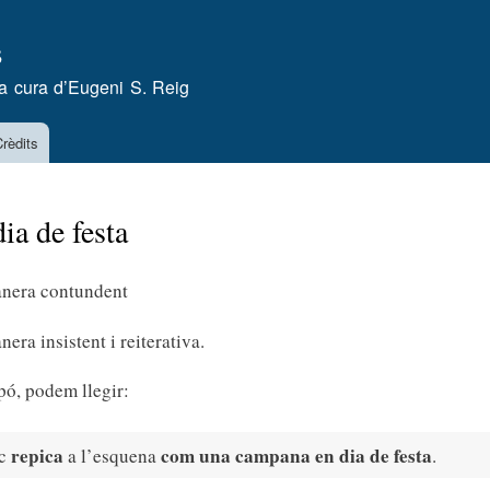
Vés
s
al
contingut
a cura d’
Eugeni S. Reig
rèdits
ia de festa
anera contundent
era insistent i reiterativa.
pó, podem llegir:
repica
com una campana en dia de festa
ic
a l’esquena
.