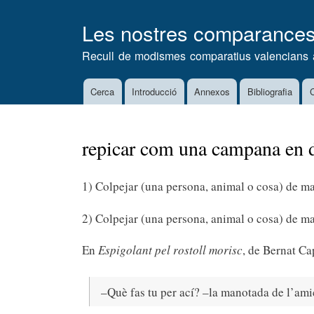
Les nostres comparance
Recull de modismes comparatius valencians 
Cerca
Introducció
Annexos
Bibliografia
C
Main
navigation
repicar com una campana en d
1) Colpejar (una persona, animal o cosa) de m
2) Colpejar (una persona, animal o cosa) de man
En
Espigolant pel rostoll morisc
, de Bernat Ca
–Què fas tu per ací? –la manotada de l’am