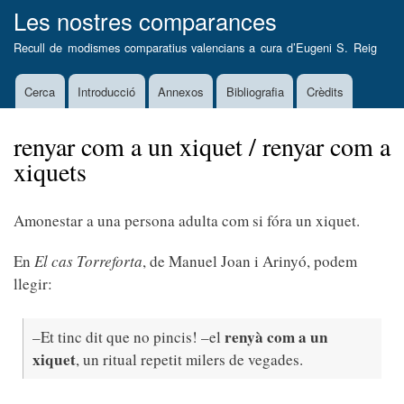
Vés
Les nostres comparances
al
Recull de modismes comparatius valencians a cura d’
Eugeni S. Reig
contingut
Cerca
Introducció
Annexos
Bibliografia
Crèdits
Main
navigation
renyar com a un xiquet / renyar com a
xiquets
Amonestar a una persona adulta com si fóra un xiquet.
En
El cas Torreforta
, de Manuel Joan i Arinyó, podem
llegir:
renyà com a un
–Et tinc dit que no pincis! –el
xiquet
, un ritual repetit milers de vegades.