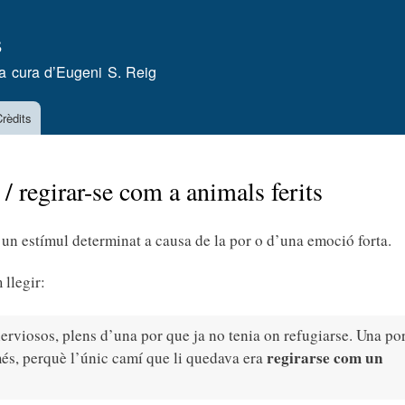
Vés
s
al
contingut
a cura d’
Eugeni S. Reig
rèdits
 / regirar-se com a animals ferits
 un estímul determinat a causa de la por o d’una emoció forta.
llegir:
nerviosos, plens d’una por que ja no tenia on refugiarse. Una po
regirarse com un
més, perquè l’únic camí que li quedava era