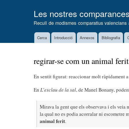
Les nostres comparance
Recull de modismes comparatius valencians 
Cerca
Introducció
Annexos
Bibliografia
C
Main
navigation
regirar-se com un animal ferit
En sentit figurat: reaccionar molt ràpidament a
En
L’esclau de la sal
, de Manel Bonany, podem 
Mirava la gent que els observava i els veia 
la qual no es podia acorralar ni escometre 
animal ferit
.