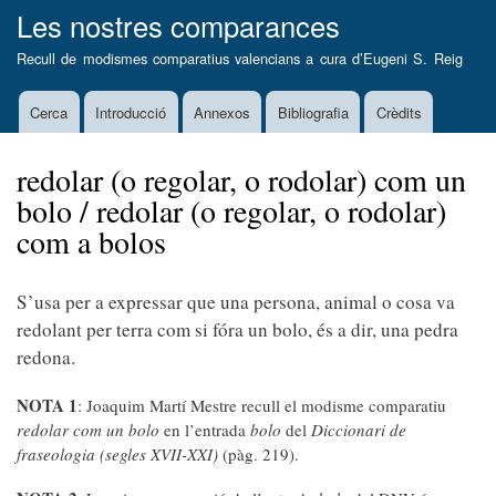
Vés
Les nostres comparances
al
Recull de modismes comparatius valencians a cura d’
Eugeni S. Reig
contingut
Cerca
Introducció
Annexos
Bibliografia
Crèdits
Main
navigation
redolar (o regolar, o rodolar) com un
bolo / redolar (o regolar, o rodolar)
com a bolos
S’usa per a expressar que una persona, animal o cosa va
redolant per terra com si fóra un bolo, és a dir, una pedra
redona.
NOTA 1
: Joaquim Martí Mestre recull el modisme comparatiu
redolar com un bolo
en l’entrada
bolo
del
Diccionari de
fraseologia (segles XVII-XXI)
(pàg. 219).