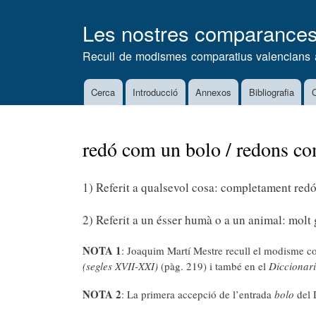
Les nostres comparance
Recull de modismes comparatius valencians 
Cerca
Introducció
Annexos
Bibliografia
C
Main
navigation
redó com un bolo / redons co
1) Referit a qualsevol cosa: completament redó
2) Referit a un ésser humà o a un animal: molt 
NOTA 1
: Joaquim Martí Mestre recull el modisme 
(segles XVII-XXI)
(pàg. 219) i també en el
Diccionari
NOTA 2
: La primera accepció de l’entrada
bolo
del 