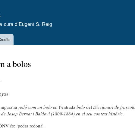
Vés
s
al
contingut
a cura d’
Eugeni S. Reig
rèdits
m a bolos
.
gros.
comparatiu
redó com un bolo
en l’entrada
bolo
del
Diccionari de fraseol
 de Josep Bernat i Baldoví (1809-1864) en el seu context històric
.
DNV és: ‘pedra redona’.