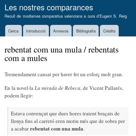
Vés
Les nostres comparances
al
Recull de modismes comparatius valencians a cura d’
Eugeni S. Reig
contingut
Cerca
Introducció
Annexos
Bibliografia
Crèdits
Main
navigation
rebentat com una mula / rebentats
com a mules
Tremendament cansat per haver fet un esforç molt gran.
En la novel·la
La mirada de Rebeca
,
de Vicent Pallarés,
podem llegir:
Estava convençut que dues hores traient braçats de
llenya fins al carretó eren motiu més que de sobra per
rebentat com una mula
a acabar
.