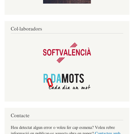
Col·laboradors
Contacte
Heu detectat algun error o voleu fer cap esmena? Voleu rebre
informació en publicar-se aquesta obra en paper?
Contacteu amb