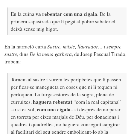
va rebentar com una cigala
En la cuina
. De la
primera sapastrada que li pegà al pobre sabater el
deixà sense mig bigot.
En la narració curta
Sastre, músic, llaurador… i sempre
sastre
, dins
De la meua garbera
, de Josep Pascual Tirado,
trobem:
Tornem al sastre i vorem les peripècies que li passen
per ficar-se manegueta en coses que ni li toquen ni
pertoquen. La furga-estores de la sogra, plena de
haguera rebentat
curruixes,
“com la real capitana”
com una cigala
–o si es vol,
– si després de no parar
en torreta per eixes marjals de Déu, per donacions i
quadres i quadrelles, no haguera conseguit capgirar
al facilitari del seu gendre embolicant-lo ab la