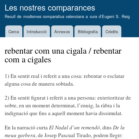
Vés
Les nostres comparances
al
Recull de modismes comparatius valencians a cura d’
Eugeni S. Reig
contingut
Cerca
Introducció
Annexos
Bibliografia
Crèdits
Main
navigation
rebentar com una cigala / rebentar
com a cigales
1) En sentit real i referit a una cosa: rebentar o esclatar
alguna cosa de manera sobtada.
2) En sentit figurat i referit a una persona: exterioritzar de
sobte, en un moment determinat, l’enuig, la ràbia i la
indignació que fins a aquell moment havia dissimulat.
En la narració curta
El Nadal d’un remendó
, dins
De la
meua garbera
, de Josep Pascual Tirado, podem llegir: