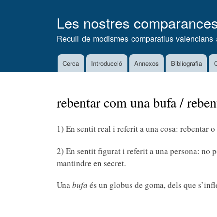
Les nostres comparance
Recull de modismes comparatius valencians 
Cerca
Introducció
Annexos
Bibliografia
C
Main
navigation
rebentar com una bufa / reben
1) En sentit real i referit a una cosa: rebentar
2) En sentit figurat i referit a una persona: no
mantindre en secret.
Una
bufa
és un globus de goma, dels que s’infle