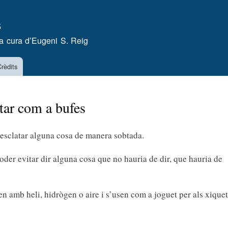
Vés
s
al
contingut
a cura d’
Eugeni S. Reig
rèdits
tar com a bufes
 o esclatar alguna cosa de manera sobtada.
 poder evitar dir alguna cosa que no hauria de dir, que hauria de
n amb heli, hidrògen o aire i s’usen com a joguet per als xiquet