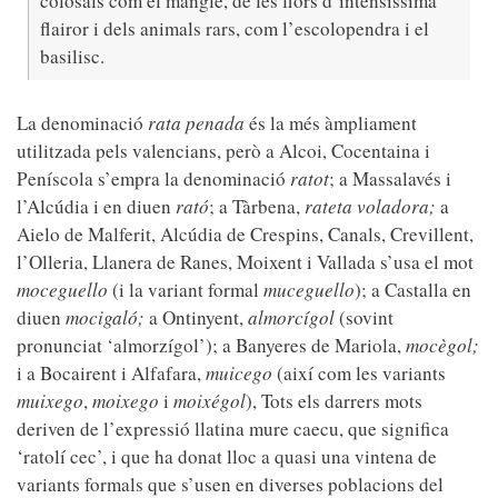
colosals com el mangle, de les flors d’intensíssima
flairor i dels animals rars, com l’escolopendra i el
basilisc.
La denominació
rata penada
és la més àmpliament
utilitzada pels valencians, però a Alcoi, Cocentaina i
Peníscola s’empra la denominació
ratot
; a Massalavés i
l’Alcúdia i en diuen
rató
; a Tàrbena,
rateta voladora;
a
Aielo de Malferit, Alcúdia de Crespins, Canals, Crevillent,
l’Olleria, Llanera de Ranes, Moixent i Vallada s’usa el mot
moceguello
(i la variant formal
muceguello
); a Castalla en
diuen
mocigaló;
a Ontinyent,
almorcígol
(sovint
pronunciat ‘almorzígol’); a Banyeres de Mariola,
mocègol;
i a Bocairent i Alfafara,
muicego
(així com les variants
muixego
,
moixego
i
moixégol
), Tots els darrers mots
deriven de l’expressió llatina mure caecu, que significa
‘ratolí cec’, i que ha donat lloc a quasi una vintena de
variants formals que s’usen en diverses poblacions del