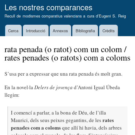
Vés
Les nostres comparances
al
Recull de modismes comparatius valencians a cura d’
Eugeni S. Reig
contingut
Cerca
Introducció
Annexos
Bibliografia
Crèdits
Main
navigation
rata penada (o ratot) com un colom /
rates penades (o ratots) com a coloms
S’usa per a expressar que una rata penada és molt gran.
En la novel·la
Delers de jovença
d’Antoni Igual Úbeda
llegim:
I comencí a parlar, a la bona de Déu, de l’illa
rates
Maurici, dels seus peixos gegantins, de les
penades com a coloms
que allí hi havia, dels arbres