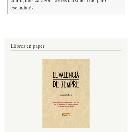
conill, dels caragols, de les carxofes i del pato
escandalós.
Llibres en paper