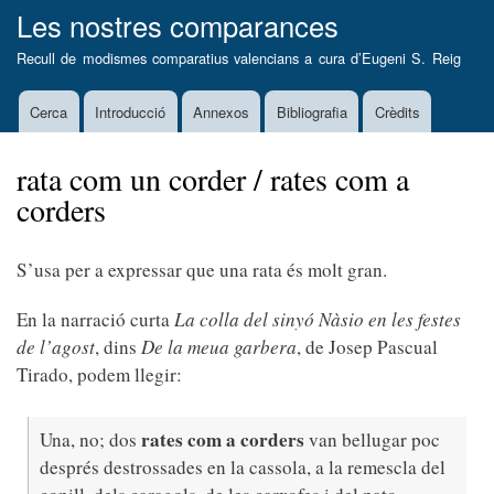
Vés
Les nostres comparances
al
Recull de modismes comparatius valencians a cura d’
Eugeni S. Reig
contingut
Cerca
Introducció
Annexos
Bibliografia
Crèdits
Main
navigation
rata com un corder / rates com a
corders
S’usa per a expressar que una rata és molt gran.
En la narració curta
La colla del sinyó Nàsio en les festes
de l’agost
, dins
De la meua garbera
, de Josep Pascual
Tirado, podem llegir:
rates com a corders
Una, no; dos
van bellugar poc
després destrossades en la cassola, a la remescla del