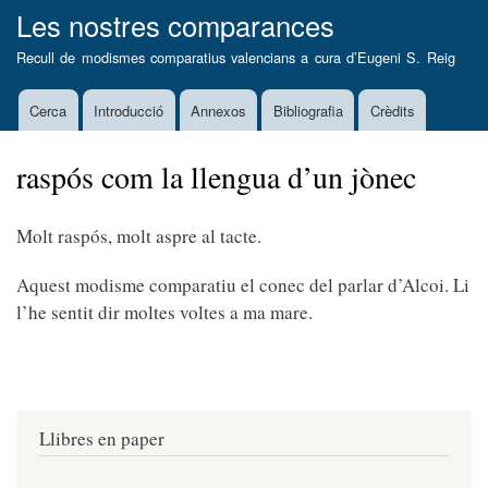
Vés
Les nostres comparances
al
Recull de modismes comparatius valencians a cura d’
Eugeni S. Reig
contingut
Cerca
Introducció
Annexos
Bibliografia
Crèdits
Main
navigation
raspós com la llengua d’un jònec
Molt raspós, molt aspre al tacte.
Aquest modisme comparatiu el conec del parlar d’Alcoi. Li
l’he sentit dir moltes voltes a ma mare.
Llibres en paper