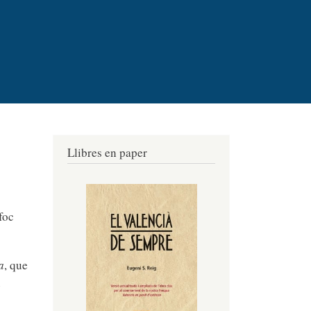
Llibres en paper
foc
a
, que
u