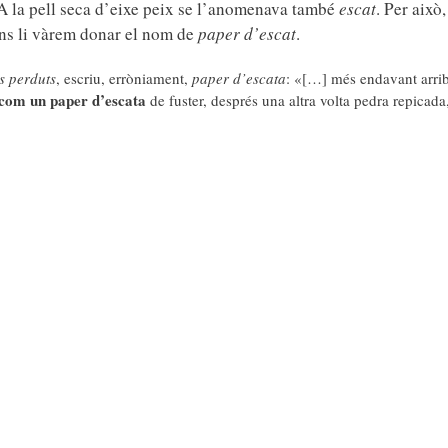
s. A la pell seca d’eixe peix se l’anomenava també
escat
. Per això,
ians li vàrem donar el nom de
paper d’escat
.
ls perduts
, escriu, erròniament,
paper d’escata
: «[…] més endavant arri
com un paper d’escata
de fuster, després una altra volta pedra repicad