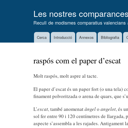
Les nostres comparance
Recull de modismes comparatius valencians 
Cerca
Introducció
Annexos
Bibliografia
C
Main
navigation
raspós com el paper d’escat
Molt raspós, molt aspre al tacte.
El paper d’escat és un paper fort (o una tela) c
finament polvoritzada o arena de quars, que s’us
L’
escat
, també anomenat
àngel
o
angelot
, és u
sol fer entre 90 i 120 centímetres de llargada, 
aspecte s’assembla a les rajades. Antigament la